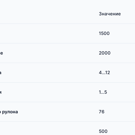
Значение
1500
ее
2000
а
4…12
и
1…5
 рулона
76
500