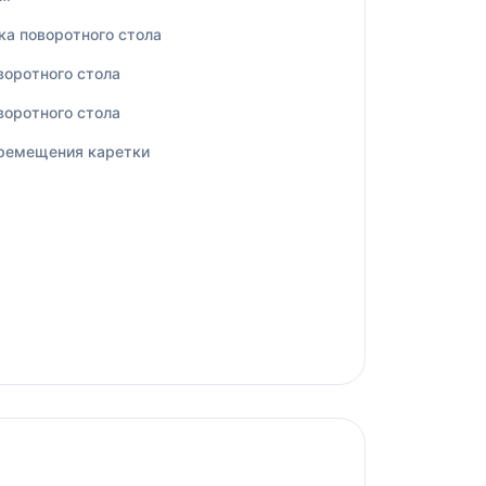
ка поворотного стола
воротного стола
воротного стола
еремещения каретки