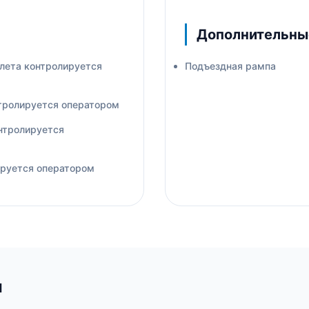
Дополнительны
ллета контролируется
Подъездная рампа
тролируется оператором
онтролируется
ируется оператором
и